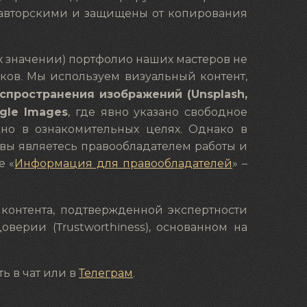
я авторскими и защищены от копирования
их значении) портфолио наших мастеров не
ков. Мы используем визуальный контент,
спространения изображений (Unsplash,
gle Images
, где явно указано свободное
ьно в ознакомительных целях. Однако в
 вы являетесь правообладателем работы и
е «
Информация для правообладателей
» –
 контента, подтвержденной экспертности
доверии (Trustworthiness), основанном на
ь в чат или в
Телеграм
.