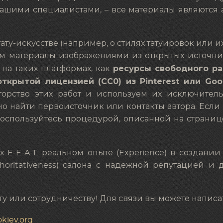
нашими специалистами, – все материалы являютс
ту-искусстве (например, о стилях татуировок или 
ем материалы изображениями из открытых источни
ресурсы свободного ра
на таких платформах, как
ткрытой лицензией (CC0) из Pinterest или Goo
орство этих работ и используем их исключител
о найти первоисточник или контакты автора. Если
воспользуйтесь процедурой, описанной на страниц
 E-E-A-T: реальном опыте (Experience) в создании
uthoritativeness) салона с надежной репутацией и 
ту или сотрудничеству! Для связи вы можете написат
okiev.org