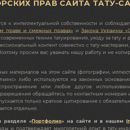
РСКИХ ПРАВ САЙТА ТАТУ-С
тся к интеллектуальной собственности и соблюдае
ом праве и смежных правах»
и
Закона Украины 
современных техник татуирования, уходу за тату и
ссиональный контент совместно с тату-мастерами,
т. Поэтому просим вас уважать нашу работу и не коп
ных материалов на этом сайте (фотографии, иллюст
«Альянс» либо используются на законных основан
аспространение или любое другое использован
 разрешения обращайтесь по контактным номерам и
пускается только краткое цитирование с обязатель
ется отдельно.
в разделе «
Портфолио
» на сайте и в нашем
I
нды и подтверждает многолетний опыт в тату-инд