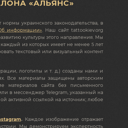
АЛОНА «АЛЬЯНС»
т нормы украинского законодательства, в
«Об информации»
. Наш сайт tattookiev.org
 развитию культуры этого направления. Мы
 каждый из которых имеет не менее 5 лет
ировать текстовый или визуальный контент
рации, логотипы и т. д.) созданы нами и
иях. Все материалы защищены авторским
ие материалов сайта без письменного
ли в мессенджер Telegram, указанный на
ной активной ссылкой на источник; любое
nstagram
.
Каждое изображение отражает
устрии. Мы демонстрируем экспертность