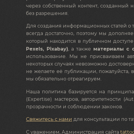
через собственный контент, созданный 
без разрешения.
Для создания информационных статей о та
всегда достаточно, поэтому мы дополня
который находится в публичном доступе 
Pexels, Pixabay)
материалы с о
, а также
использование. Мы не присваиваем авт
некоторых случаях невозможно достоверн
не желаете её публикации, пожалуйста, 
мы обязательно отреагируем.
Наша политика базируется на принципах
(Expertise) мастеров, авторитетности (A
прозрачности и соблюдении законов.
Свяжитесь с нами
для консультации по та
С уважением, Администрация сайта
tatto