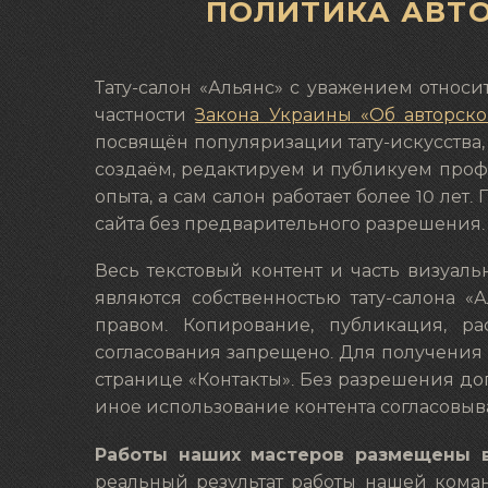
ПОЛИТИКА АВТО
Тату-салон «Альянс» с уважением относи
частности
Закона Украины «Об авторск
посвящён популяризации тату-искусства, 
создаём, редактируем и публикуем профе
опыта, а сам салон работает более 10 ле
сайта без предварительного разрешения.
Весь текстовый контент и часть визуаль
являются собственностью тату-салона 
правом. Копирование, публикация, р
согласования запрещено. Для получения
странице «Контакты». Без разрешения до
иное использование контента согласовыва
Работы наших мастеров размещены 
реальный результат работы нашей кома