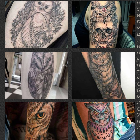
в
д
т
и
у
т
м
О
6
2
О
2
2