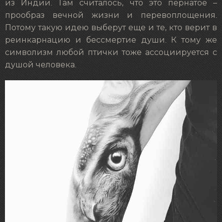
из Индии. Там считалось, что это пернатое –
прообраз вечной жизни и перевоплощения.
Потому такую идею выберут еще и те, кто верит в
реинкарнацию и бессмертие души. К тому же
символизм любой птички тоже ассоциируется с
душой человека.