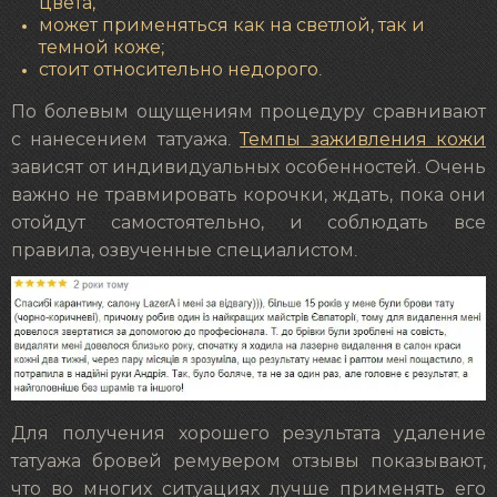
цвета;
может применяться как на светлой, так и
темной коже;
стоит относительно недорого.
По болевым ощущениям процедуру сравнивают
с нанесением татуажа.
Темпы заживления кожи
зависят от индивидуальных особенностей. Очень
важно не травмировать корочки, ждать, пока они
отойдут самостоятельно, и соблюдать все
правила, озвученные специалистом.
Для получения хорошего результата удаление
татуажа бровей ремувером отзывы показывают,
что во многих ситуациях лучше применять его