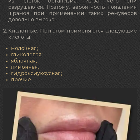
из клеток организма, из-за чего они
разрушаются. Поэтому, вероятность появления
шрамов при применении таких ремуверов
довольно высока.
Кислотные. При этом применяются следующие
кислоты:
молочная;
гликолевая;
яблочная;
лимонная;
гидроксиуксусная;
прочие.