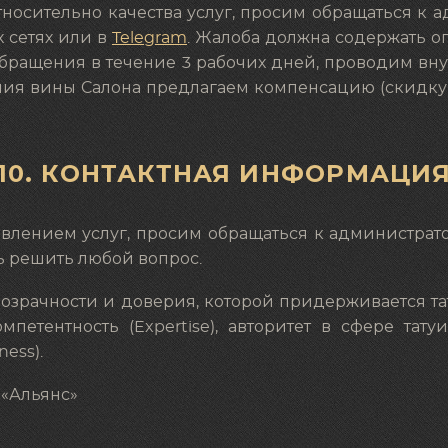
тносительно качества услуг, просим обращаться к а
х сетях или в
Telegram
. Жалоба должна содержать оп
обращения в течение 3 рабочих дней, проводим вн
ения вины Салона предлагаем компенсацию (скидк
10. КОНТАКТНАЯ ИНФОРМАЦИ
влением услуг, просим обращаться к администрато
ь решить любой вопрос.
розрачности и доверия, которой придерживается та
петентность (Expertise), авторитет в сфере татуи
ess).
 «Альянс»