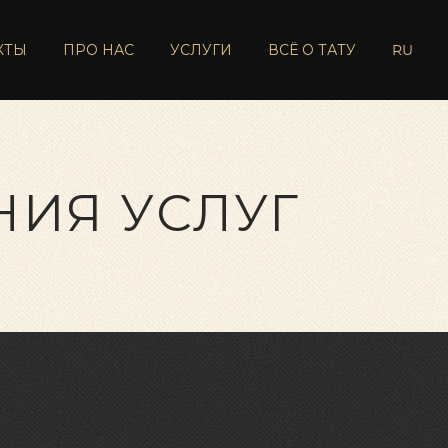
КТЫ
ПРО НАС
УСЛУГИ
ВСЁ О ТАТУ
RU
НИЯ УСЛУГ