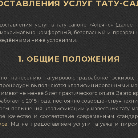
ОСТАВЛЕНИЯ УСЛУГ ТАТУ-СА
оставления услуг в тату-салоне «Альянс» (далее 
 максимально комфортный, безопасный и прозрачн
иведёнными ниже условиями.
1. ОБЩИЕ ПОЛОЖЕНИЯ
по нанесению татуировок, разработке эскизов,
се процедуры выполняются квалифицированными м
 имеют не менее 5 лет практического опыта. За это
аботает с 2015 года, постоянно совершенствуя тех
урсы повышения квалификации у известных тату-мас
ое качество и соответствие современным станда
ксе
. Мы не предоставляем услуги татуажа и пирс