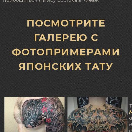
приобщиться к миру Востока в Киеве.
ПОСМОТРИТЕ
ГАЛЕРЕЮ С
ФОТОПРИМЕРАМИ
ЯПОНСКИХ ТАТУ
Т
а
р