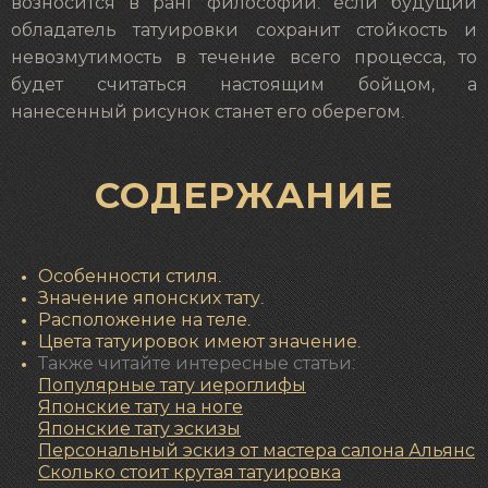
возносится в ранг философии: если будущий
обладатель татуировки сохранит стойкость и
невозмутимость в течение всего процесса, то
будет считаться настоящим бойцом, а
нанесенный рисунок станет его оберегом.
СОДЕРЖАНИЕ
Особенности стиля.
Значение японских тату.
Расположение на теле.
Цвета татуировок имеют значение.
Также читайте интересные статьи:
Популярные
тату иероглифы
Японские тату на ноге
Японские тату эскизы
Персональный эскиз от мастера салона Альянс
С
колько стоит крутая татуировка