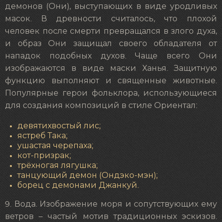
демонов (Они), выступающих в виде уродливых
масок. В древности считалось, что плохой
человек после смерти превращался в злого духа,
и образ Они защищал своего обладателя от
нападок подобных духов. Чаще всего Они
изображаются в виде маски Ханья. Защитную
функцию выполняют и священные животные.
Популярные герои фольклора, использующиеся
для создания композиций в стиле Ориентал:
девятихвостый лис;
ястреб Така;
ушастая черепаха;
кот-призрак;
трёхногая лягушка;
танцующий демон (Ондэко-мэн);
борец с демонами Джанкуй.
9. Вода. Изображение моря и сопутствующих ему
ветров – частый мотив традиционных эскизов.