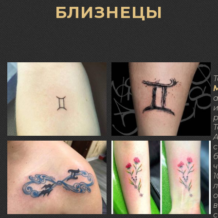
БЛИЗНЕЦЫ
Т
а
р
T
A
с
1
в