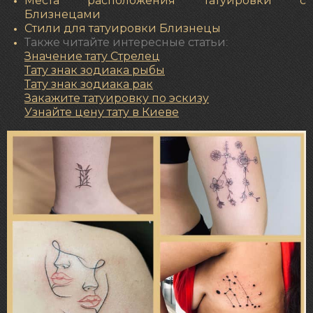
Места расположения татуировки с
Близнецами
Стили для татуировки Близнецы
Также читайте интересные статьи:
Значение тату Стрелец
Тату знак зодиака рыбы
Тату знак зодиака рак
Закажите татуировку по эскизу
Узнайте цену тату в Киеве