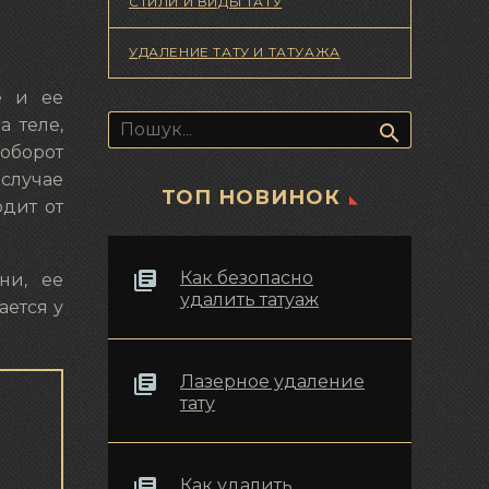
СТИЛИ И ВИДЫ ТАТУ
УДАЛЕНИЕ ТАТУ И ТАТУАЖА
е и ее
Пошук:
 теле,
оборот
случае
ТОП НОВИНОК
одит от
Как безопасно
ни, ее
удалить татуаж
ается у
Лазерное удаление
тату
Как удалить