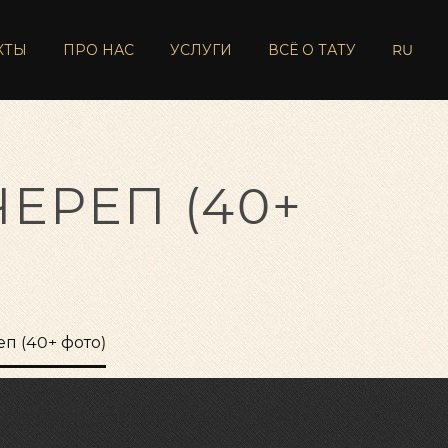
КТЫ
ПРО НАС
УСЛУГИ
ВСЁ О ТАТУ
RU
ЕРЕП (40+
п (40+ фото)