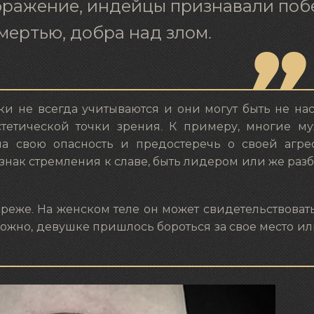
ображение, индейцы признавали поб
мертью, добра над злом.
и не всегда учитываются и они могут быть не на
стетической точки зрения. К примеру, многие м
на свою опасность и предостеречь о своей агре
 знак стремления к славе, быть лидером или же ра
реже. На женском теле он может свидетельствоват
можно, девушке пришлось бороться за свое место и