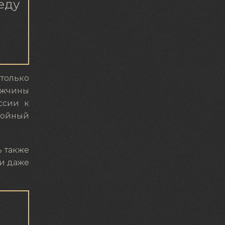
еду
столько
ужчины
ссии к
збойный
ь также
ли даже