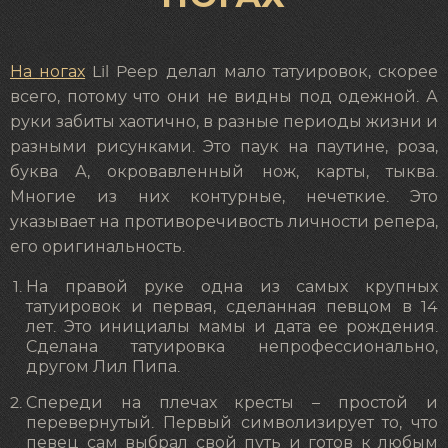
На ногах
Lil Peep делал мало татуировок, скорее
всего, потому что они не видны под одежной. А
руки забиты хаотично, в разные периоды жизни и
разными рисунками. Это паук на паутине, роза,
буква А, окровавленный нож, карты, тыква.
Многие из них контурные, нечеткие. Это
указывает на противоречивость личности репера,
его оригинальность.
На правой руке одна из самых крупных
татуировок и первая, сделанная певцом в 14
лет. Это инициалы мамы и дата ее рождения.
Сделана татуировка непрофессионально,
другом Лил Пипа.
Спереди на плечах кресты – простой и
перевернутый. Первый символизирует то, что
певец сам выбрал свой путь и готов к любым