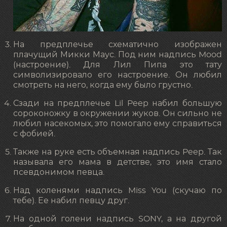
На предплечье схематично изображен
плачущий Микки Маус. Под ним надпись Mood
(настроение). Для Лил Пипа это тату
символизировало его настроение. Он любил
смотреть на него, когда ему было грустно.
Сзади на предплечье Lil Peep набил большую
сороконожку в окружении жуков. Он сильно не
любил насекомых, это помогало ему справиться
с фобией.
Также на руке есть объемная надпись Peep. Так
называла его мама в детстве, это имя стало
псевдонимом певца.
Над коленями надпись Miss You (скучаю по
тебе). Ее набил певцу друг.
На одной голени надпись SONY, а на другой