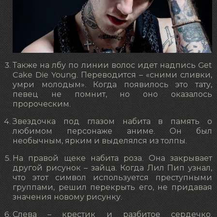
Также на лбу по линии волос идет надпись Get
Cake Die Young. Переводится – «сними сливки,
умри молодым». Когда появилось это тату,
певец не помнит, но оно оказалось
пророческим.
Звездочка под глазом набита в память о
любимом персонаже аниме. Он был
необычным, ярким и выделялся из толпы.
На правой щеке набита роза. Она закрывает
другой рисунок – зайца. Когда Лил Пип узнал,
что этот символ используется преступными
группами, решил перекрыть его, не придавая
значения новому рисунку.
Слева – крестик и разбитое сердечко.