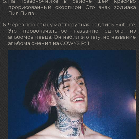
На позвоночнике в районе шеи красиво
прорисованный скорпион. Это знак зодиака
Лил Пипа.
Через всю спину идет крупная надпись Exit Life.
Это первоначальное название одного из
альбомов певца. Он набил это тату, но название
альбома сменил на COWYS Pt.1.