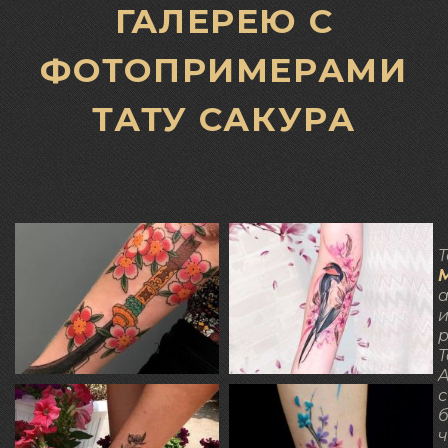
ГАЛЕРЕЮ С
ФОТОПРИМЕРАМИ
ТАТУ САКУРА
Т
а
р
T
A
с