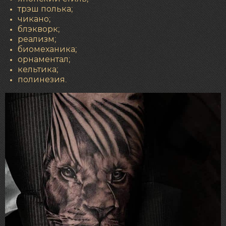
трэш полька;
чикано;
блэкворк;
реализм;
биомеханика;
орнаментал;
кельтика;
полинезия.