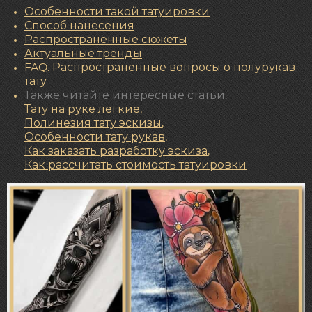
Особенности такой татуировки
Способ нанесения
Распространенные сюжеты
Актуальные тренды
FAQ: Распространенные вопросы о полурукав
тату
Также читайте интересные статьи:
Тату на руке легкие
,
Полинезия тату эскизы
,
Особенности тату рукав
,
Как заказать разработку эскиза
,
Как рассчитать стоимость татуировки