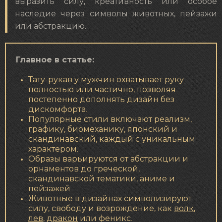
выразить силу, креативность или особое
наследие через символы животных, пейзажи
или абстракцию.
Главное в статье:
Тату-рукав у мужчин охватывает руку
полностью или частично, позволяя
постепенно дополнять дизайн без
дискомфорта.
Популярные стили включают реализм,
графику, биомеханику, японский и
скандинавский, каждый с уникальным
характером.
Образы варьируются от абстракции и
орнаментов до греческой,
скандинавской тематики, аниме и
пейзажей.
Животные в дизайнах символизируют
силу, свободу и возрождение, как
волк
,
лев
,
дракон
или феникс.