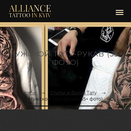
МУЖСКОЙ ТАТУ-РУКАВ (35+
ФОТО)
Home
Стили и Виды Тату
Мужской тату-рукав (35+ фото)