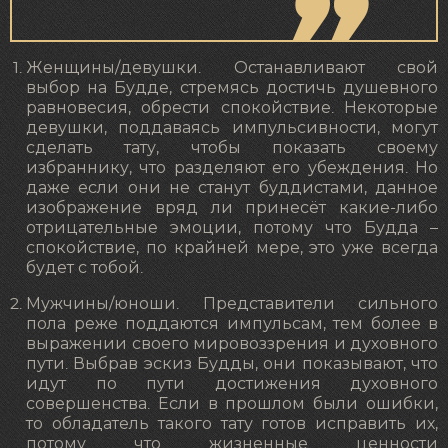
Женщины/девушки. Останавливают свой
выбор на Будде, стремясь достичь душевного
равновесия, обрести спокойствие. Некоторые
девушки, поддаваясь импульсивности, могут
сделать тату, чтобы показать своему
избраннику, что разделяют его убеждения. Но
даже если они не станут буддистами, данное
изображение вряд ли принесёт какие-либо
отрицательные эмоции, потому что Будда –
спокойствие, по крайней мере, это уже всегда
будет с тобой.
Мужчины/юноши. Представители сильного
пола реже поддаются импульсам, тем более в
выражении своего мировоззрения и духовного
пути. Выбрав эскиз Будды, они показывают, что
идут по пути достижения духовного
совершенства. Если в прошлом были ошибки,
то обладатель такого тату готов исправить их,
потому что жизненные ценности