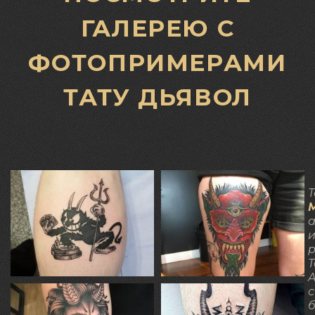
ГАЛЕРЕЮ С
ФОТОПРИМЕРАМИ
ТАТУ ДЬЯВОЛ
Т
а
р
T
A
с