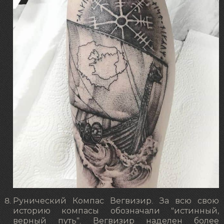
Рунический Компас Вегвизир. За всю свою
историю компасы обозначали “истинный,
верный путь”. Вегвизир наделен более