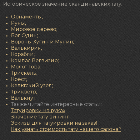
Историческое значение скандинавских тату:
Орнаменты;
Руны;
Мировое дерево;
Бог Один;
Вороны Хугин и Мунин;
Валькирия;
Корабли;
Компас Вегвизир;
Молот Тора;
Трискель;
Крест;
Кельтский узел;
Трикветр;
Валькнут
Также читайте интересные статьи:
Татуировки на руках
Значение
тату викинг
Эскизы для татуировки на заказ!
Как узнать стоимость тату нашего салона?