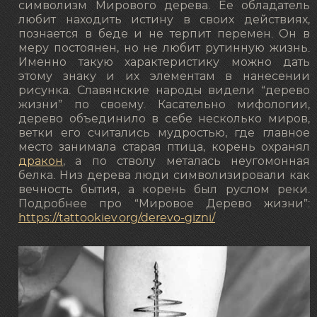
символизм Мирового дерева. Ее обладатель
любит находить истину в своих действиях,
познается в беде и не терпит перемен. Он в
меру постоянен, но не любит рутинную жизнь.
Именно такую характеристику можно дать
этому знаку и их элементам в нанесении
рисунка. Славянские народы видели “дерево
жизни” по своему. Касательно мифологии,
дерево объединило в себе несколько миров,
ветки его считались мудростью, где главное
место занимала старая птица, корень охранял
дракон
, а по стволу металась неугомонная
белка. Низ дерева люди символизировали как
вечность бытия, а корень был руслом реки.
Подробнее про “Мировое Дерево жизни”:
https://tattookiev.org/derevo-gizni/