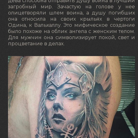
дева способна отправить душу воина в лучший
загробный мир. Зачастую на голове у нее
олицетворяли шлем воина, а душу погибших
она относила на своих крыльях в чертоги
Одина, к Вальхаллу. Это мифическое создание
было похоже на облик ангела с женским телом.
Для мужчин она символизирует покой, свет и
процветание в делах.